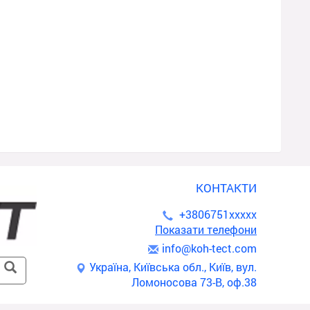
КОНТАКТИ
+3806751xxxxx
Показати телефони
i
nfo
@ko
h-t
ect
.co
m
Україна, Київська обл., Київ, вул.
Ломоносова 73-В, оф.38