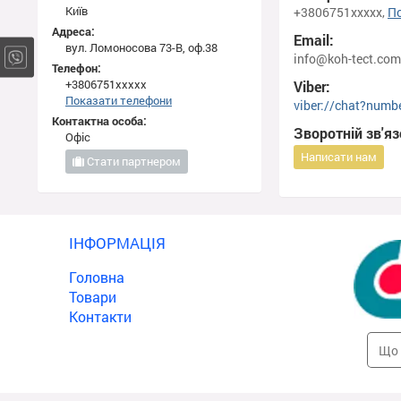
Київ
+3806751xxxxx,
П
Адреса:
Email:
вул. Ломоносова 73-В, оф.38
info@koh-tect.com
Телефон:
+3806751xxxxx
Viber:
Показати телефони
viber://chat?num
Контактна особа:
Зворотній зв'яз
Офіс
Написати нам
Стати партнером
ІНФОРМАЦІЯ
Головна
Товари
Контакти