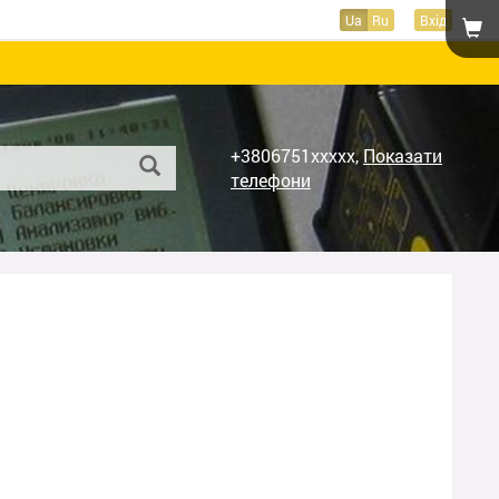
Ua
Ru
Вхід
+3806751xxxxx,
Показати
телефони