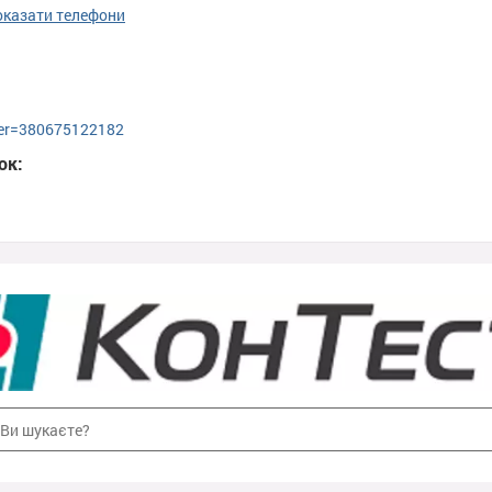
оказати телефони
ber=380675122182
ок: