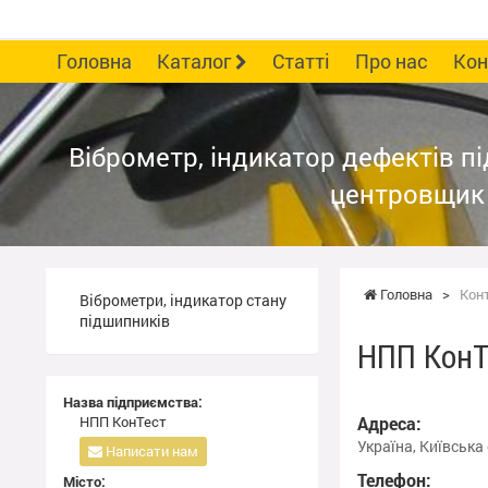
Головна
Каталог
Статті
Про нас
Кон
НПП КОНТЕСТ
Віброметр, індикатор дефектів п
центровщик
Головна
>
Кон
Віброметри, індикатор стану
підшипників
НПП КонТ
Назва підприємства:
НПП КонТест
Адреса:
Україна, Київська 
Написати нам
Телефон:
Місто: