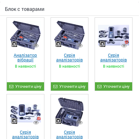
Блок с товарами
Аналізатор
Серія
Серія
вібрації
аналізаторів
аналізаторів
7M701TXV
7M701TXV,
7M701TXV,
В наявності
В наявності
В наявності
версія 5C4
версія C2qbM
Уточнити ціну
Уточнити ціну
Уточнити ціну
Серія
Серія
аналізаторів
аналізаторів