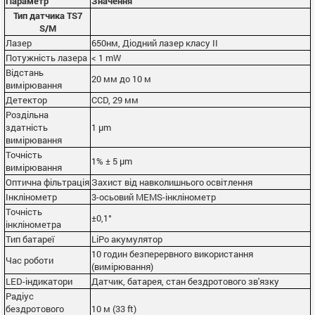
Параметр
Значення
Тип датчика TS7
S/M
Лазер
650нм, Діодний лазер класу II
Потужність лазера
< 1 mW
Відстань
20 мм до 10 м
вимірювання
Детектор
CCD, 29 мм
Роздільна
здатність
1 µm
вимірювання
Точність
1% ± 5 µm
вимірювання
Оптична фільтрація
Захист від навколишнього освітлення
Інклінометр
3-осьовий MEMS-інклінометр
Точність
±0,1°
інклінометра
Тип батареї
LiPo акумулятор
10 годин безперервного використання
Час роботи
(вимірювання)
LED-індикатори
Датчик, батарея, стан бездротового зв'язку
Радіус
бездротового
10 м (33 ft)