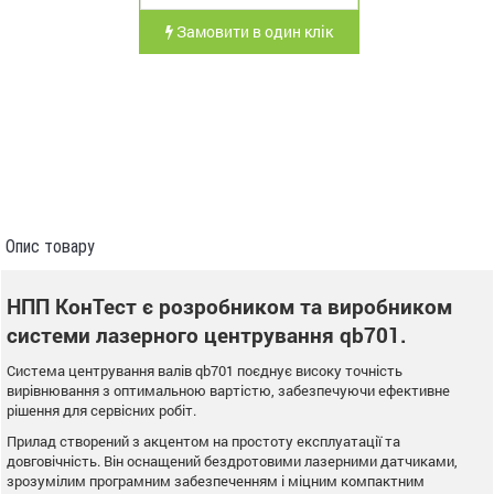
Замовити в один клік
Опис товару
НПП КонТест є розробником та виробником
системи лазерного центрування qb701.
Система центрування валів qb701 поєднує високу точність
вирівнювання з оптимальною вартістю, забезпечуючи ефективне
рішення для сервісних робіт.
Прилад створений з акцентом на простоту експлуатації та
довговічність. Він оснащений бездротовими лазерними датчиками,
зрозумілим програмним забезпеченням і міцним компактним