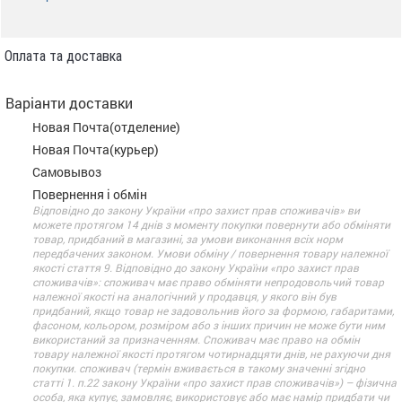
Оплата та доставка
Варіанти доставки
Новая Почта(отделение)
Новая Почта(курьер)
Самовывоз
Повернення і обмін
Відповідно до закону України «про захист прав споживачів» ви
можете протягом 14 днів з моменту покупки повернути або обміняти
товар, придбаний в магазині, за умови виконання всіх норм
передбачених законом. Умови обміну / повернення товару належної
якості стаття 9. Відповідно до закону України «про захист прав
споживачів»: споживач має право обміняти непродовольчий товар
належної якості на аналогічний у продавця, у якого він був
придбаний, якщо товар не задовольнив його за формою, габаритами,
фасоном, кольором, розміром або з інших причин не може бути ним
використаний за призначенням. Споживач має право на обмін
товару належної якості протягом чотирнадцяти днів, не рахуючи дня
покупки. споживач (термін вживається в такому значенні згідно
статті 1. п.22 закону України «про захист прав споживачів») – фізична
особа, яка купує, замовляє, використовує або має намір придбати чи