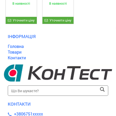
7M701TXV,
7M107VF —
В наявності
В наявності
версія 5C2qbM
базова модель
Уточнити ціну
Уточнити ціну
ІНФОРМАЦІЯ
Головна
Товари
Контакти
КОНТАКТИ
+3806751xxxxx