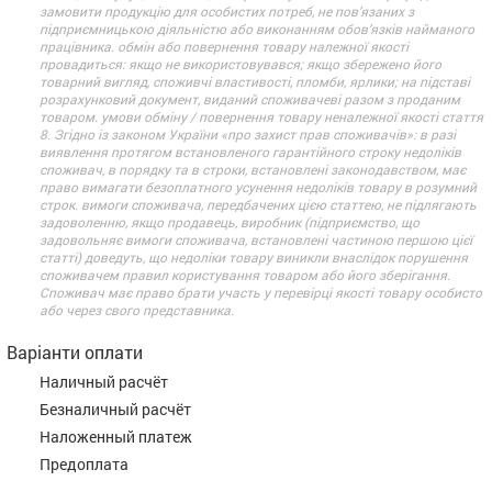
замовити продукцію для особистих потреб, не пов’язаних з
підприємницькою діяльністю або виконанням обов’язків найманого
працівника. обмін або повернення товару належної якості
провадиться: якщо не використовувався; якщо збережено його
товарний вигляд, споживчі властивості, пломби, ярлики; на підставі
розрахунковий документ, виданий споживачеві разом з проданим
товаром. умови обміну / повернення товару неналежної якості стаття
8. Згідно із законом України «про захист прав споживачів»: в разі
виявлення протягом встановленого гарантійного строку недоліків
споживач, в порядку та в строки, встановлені законодавством, має
право вимагати безоплатного усунення недоліків товару в розумний
строк. вимоги споживача, передбачених цією статтею, не підлягають
задоволенню, якщо продавець, виробник (підприємство, що
задовольняє вимоги споживача, встановлені частиною першою цієї
статті) доведуть, що недоліки товару виникли внаслідок порушення
споживачем правил користування товаром або його зберігання.
Споживач має право брати участь у перевірці якості товару особисто
або через свого представника.
Варіанти оплати
Наличный расчёт
Безналичный расчёт
Наложенный платеж
Предоплата