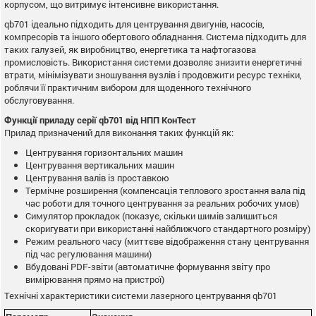
корпусом, що витримує інтенсивне використання.
qb701 ідеально підходить для центрування двигунів, насосів,
компресорів та іншого обертового обладнання. Система підходить для
таких галузей, як виробництво, енергетика та нафтогазова
промисловість. Використання системи дозволяє знизити енергетичні
втрати, мінімізувати зношування вузлів і продовжити ресурс техніки,
роблячи її практичним вибором для щоденного технічного
обслуговування.
Функції приладу серії qb701 від НПП КонТест
Прилад призначений для виконання таких функцій як:
Центрування горизонтальних машин
Центрування вертикальних машин
Центрування валів із проставкою
Термічне розширення (компенсація теплового зростання вала під
час роботи для точного центрування за реальних робочих умов)
Симулятор прокладок (показує, скільки шимів залишиться
скоригувати при використанні найближчого стандартного розміру)
Режим реального часу (миттєве відображення стану центрування
під час регулювання машини)
Вбудовані PDF-звіти (автоматичне формування звіту про
вимірювання прямо на пристрої)
Технічні характеристики системи лазерного центрування qb701