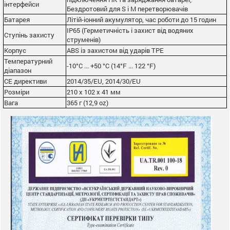
інтерфейси
Бездротовий для S i M перетворювачів
Батарея
Літій-іонний акумулятор, час роботи до 15 годин
IP65 (Герметичність і захист від водяних
Ступінь захисту
струменів)
Корпус
ABS із захистом від ударів ТРЕ
Температурний
-10°C ... +50 °C (14°F ... 122 °F)
діапазон
СЕ директиви
2014/35/EU, 2014/30/EU
Розміри
210 х 102 х 41 мм
Вага
365 г (12,9 oz)