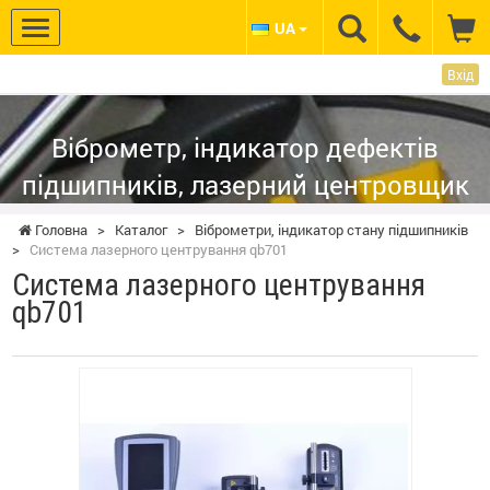
UA
Вхід
НПП КОНТЕСТ
Віброметр, індикатор дефектів
підшипників, лазерний центровщик
Головна
>
Каталог
>
Віброметри, індикатор стану підшипників
>
Система лазерного центрування qb701
Система лазерного центрування
qb701