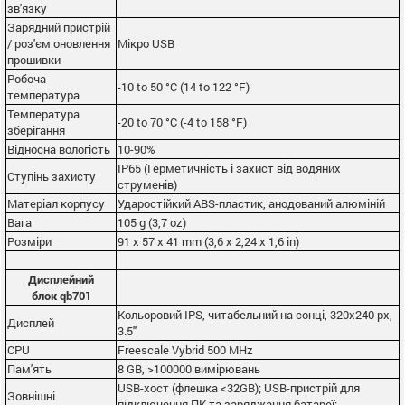
зв'язку
Зарядний пристрій
/ роз'єм оновлення
Мікро USB
прошивки
Робоча
-10 to 50 °C (14 to 122 °F)
температура
Температура
-20 to 70 °C (-4 to 158 °F)
зберігання
Відносна вологість
10-90%
IP65 (Герметичність і захист від водяних
Ступінь захисту
струменів)
Матеріал корпусу
Ударостійкий ABS-пластик, анодований алюміній
Вага
105 g (3,7 oz)
Розміри
91 x 57 x 41 mm (3,6 x 2,24 x 1,6 in)
Дисплейний
блок qb701
Кольоровий IPS, читабельний на сонці, 320х240 px,
Дисплей
3.5"
CPU
Freescale Vybrid 500 MHz
Пам'ять
8 GB, >100000 вимірювань
USB-хост (флешка <32GB); USB-пристрій для
Зовнішні
підключення ПК та заряджання батареї;