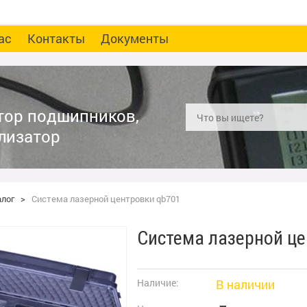
ас
Контакты
Документы
тор подшипников,
лизатор
алог
>
Система лазерной центровки qb701
Система лазерной це
Наличие:
В наличии