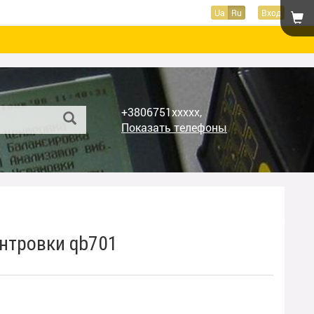
Ua
Ru
Вход
+3806751xxxxx,
Показать телефоны
нтровки qb701