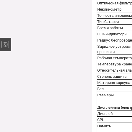
Оптическая фильт
Инклинометр
Точность инклино
Тип батареи
Время работы
LED-индикаторы
Радиус беспроводн
Зарядное устройст
прошивки
Рабочая температ
Температура хран
Относительная вл
Степень защиты
Материал корпуса
Вес
Размеры
Дисплейный блок 
Дисплей
CPU
Память