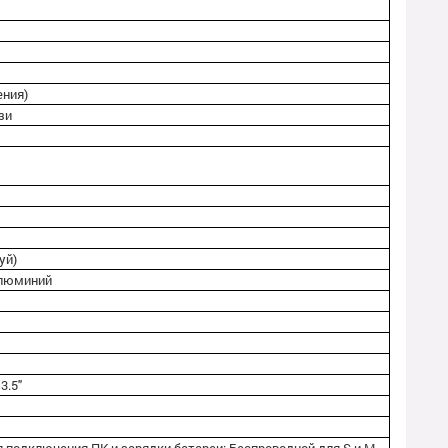
ения)
зи
уй)
алюминий
3.5"