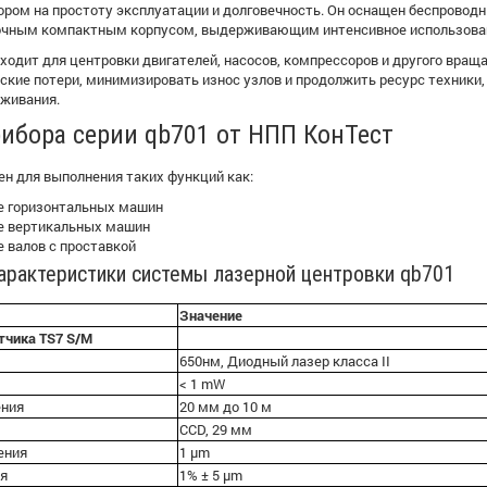
пором на простоту эксплуатации и долговечность. Он оснащен беспров
очным компактным корпусом, выдерживающим интенсивное использова
дходит для центровки двигателей, насосов, компрессоров и другого вра
ские потери, минимизировать износ узлов и продолжить ресурс техники
уживания.
ибора серии qb701 от НПП КонТест
н для выполнения таких функций как:
е горизонтальных машин
е вертикальных машин
 валов с проставкой
арактеристики системы лазерной центровки qb701
Значение
тчика TS7 S/M
650нм, Диодный лазер класса II
< 1 mW
ения
20 мм до 10 м
CCD, 29 мм
ения
1 µm
ия
1% ± 5 µm