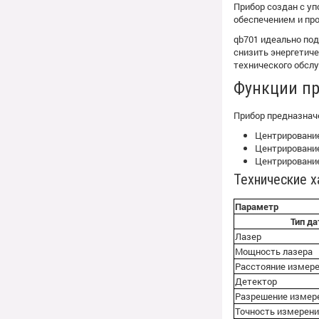
Прибор создан с у
обеспечением и пр
qb701 идеально по
снизить энергетиче
технического обсл
Функции пр
Прибор предназначе
Центрировани
Центрировани
Центрирование
Технические х
Параметр
Тип да
Лазер
Мощность лазера
Расстояние измер
Детектор
Разрешение измер
Точность измерен