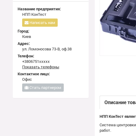
Название предприятия:
НПП КонТест
Написать нам
Город:
Киев
Адрес:
ул. Ломоносова 73-В, оф.38
Телефон:
+3806751xxxxx
Показать телефоны
Контактное лицо:
Офис
Стать партнером
Описание тов
НПП КонТест являе
Система центровки
работ.