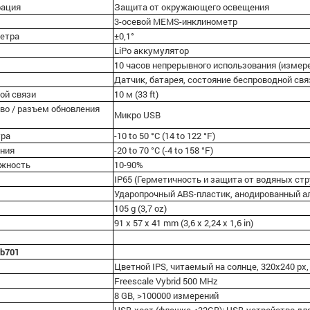
рация
Защита от окружающего освещения
3-осевой MEMS-инклинометр
метра
±0,1°
LiPo аккумулятор
10 часов непрерывного использования (измер
Датчик, батарея, состояние беспроводной свя
ой связи
10 м (33 ft)
во / разъем обновления
Микро USB
ура
-10 to 50 °C (14 to 122 °F)
ения
-20 to 70 °C (-4 to 158 °F)
ажность
10-90%
IP65 (Герметичность и защита от водяных стр
Ударопрочный ABS-пластик, анодированный 
105 g (3,7 oz)
91 x 57 x 41 mm (3,6 x 2,24 x 1,6 in)
qb701
Цветной IPS, читаемый на солнце, 320х240 px, 
Freescale Vybrid 500 MHz
8 GB, >100000 измерений