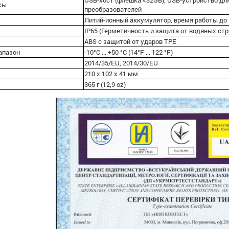
USB-хост (флешка <32GB); USB-устройство для
сы
преобразователей
Литий-ионный аккумулятор, время работы до 
IP65 (Герметичность и защита от водяных стр
ABS с защитой от ударов ТРЕ
апазон
-10°C ... +50 °C (14°F ... 122 °F)
2014/35/EU, 2014/30/EU
210 х 102 х 41 мм
365 г (12,9 oz)