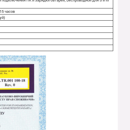
 подключения ПК и зарядки батареи; Беспроводной для S и M
15 часов
уй)