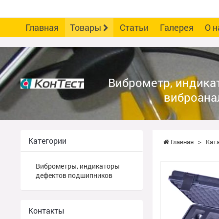
Главная
Товары
Статьи
Галерея
О н
НПП КОНТЕСТ
Виброметр, индика
виброана
Категории
Главная
>
Кат
Виброметры, индикаторы
дефектов подшипников
Контакты