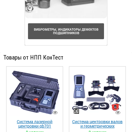
ВИБРОМЕТРЫ, ИНДИКАТОРЫ ДЕФЕКТОВ
ПОДШИПНИКОВ
Товары от НПП КонТест
Система лазерной
Система центровки валов
центровки qb701
и геометрических
измерений AVV-711