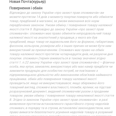
Новая Почта(курьер)
Повернення і обмін
Відповідно до закону України «про захист прав споживачів» ви
можете протягом 14 днів з моменту покупки повернути або обміняти
товар, придбаний в магазині, за умови виконання всіх норм
передбачених законом. Умови обміну / повернення товару належної
якості стаття 9. Відповідно до закону України «про захист прав
споживачів»: споживач має право обміняти непродовольчий товар
належної якості на аналогічний у продавця, у якого він був
придбаний, якщо товар не задовольнив його за формою, габаритами,
фасоном, кольором, розміром або з інших причин не може бути ним
використаний за призначенням. Споживач має право на обмін
товару належної якості протягом чотирнадцяти днів, не рахуючи дня
покупки. споживач (термін вживається в такому значенні згідно
статті 1. п.22 закону України «про захист прав споживачів») – фізична
особа, яка купує, замовляє, використовує або має намір придбати чи
замовити продукцію для особистих потреб, не пов’язаних з
підприємницькою діяльністю або виконанням обов’язків найманого
працівника. обмін або повернення товару належної якості
провадиться: якщо не використовувався; якщо збережено його
товарний вигляд, споживчі властивості, пломби, ярлики; на підставі
розрахунковий документ, виданий споживачеві разом з проданим
товаром. умови обміну / повернення товару неналежної якості стаття
8. Згідно із законом України «про захист прав споживачів»: в разі
виявлення протягом встановленого гарантійного строку недоліків
споживач, в порядку та в строки, встановлені законодавством, має
право вимагати безоплатного усунення недоліків товару в розумний
строк. вимоги споживача, передбачених цією статтею, не підлягають