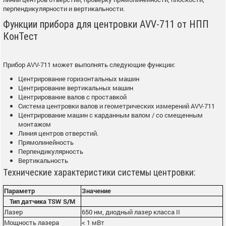
перпендикулярности и вертикальности.
Функции прибора для центровки AVV-711 от НПП
КонТест
Прибор AVV-711 может выполнять следующие функции:
Центрирование горизонтальных машин
Центрирование вертикальных машин
Центрирование валов с проставкой
Система центровки валов и геометрических измерений AVV-711
Центрирование машин с карданным валом / со смещенным
монтажом
Линия центров отверстий.
Прямолинейность
Перпендикулярность
Вертикальность
Технические характеристики системы центровки:
Параметр
Значение
Тип датчика TSW S/M
Лазер
650 нм, диодный лазер класса II
Мощность лазера
< 1 мВт