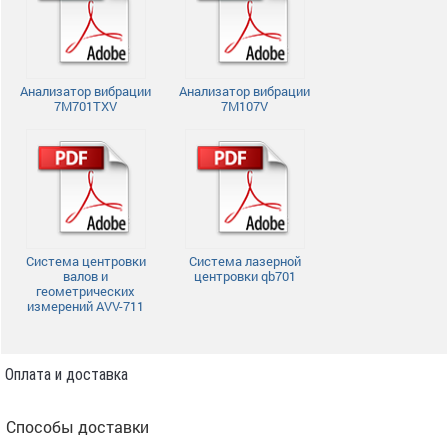
Анализатор вибрации
Анализатор вибрации
7M701TXV
7M107V
Система центровки
Система лазерной
валов и
центровки qb701
геометрических
измерений AVV-711
Оплата и доставка
Способы доставки