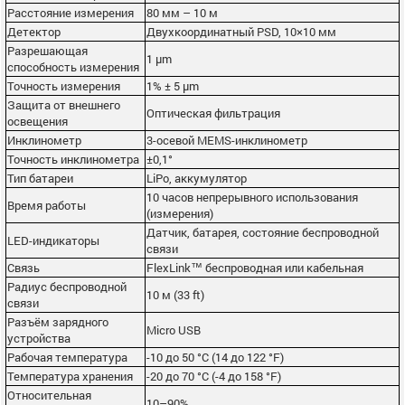
Расстояние измерения
80 мм – 10 м
Детектор
Двухкоординатный PSD, 10×10 мм
Разрешающая
1 µm
способность измерения
Точность измерения
1% ± 5 µm
Защита от внешнего
Оптическая фильтрация
освещения
Инклинометр
3-осевой MEMS-инклинометр
Точность инклинометра
±0,1°
Тип батареи
LiPo, аккумулятор
10 часов непрерывного использования
Время работы
(измерения)
Датчик, батарея, состояние беспроводной
LED-индикаторы
связи
Связь
FlexLink™ беспроводная или кабельная
Радиус беспроводной
10 м (33 ft)
связи
Разъём зарядного
Micro USB
устройства
Рабочая температура
-10 до 50 °C (14 до 122 °F)
Температура хранения
-20 до 70 °C (-4 до 158 °F)
Относительная
10–90%