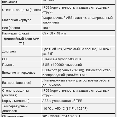
влажность
IP65 (герметичность и защита от водяных
Степень защиты (блока)
струй)
Ударопрочный ABS-пластик, анодированный
Материал корпуса
алюминий
Вес (блока)
180 г
Размеры (блока)
65 × 58 × 48 мм
Дисплейный блок AVV-
711
Цветной IPS, читаемый на солнце, 320×240
Дисплей
px, 3.5"
CPU
Freescale Vybrid 500 MHz
Память
8 GB, >100000 измерений
USB-хост (флешка <32GB); USB-устройство;
Внешние интерфейсы
Беспроводной; разъёмы M9
Литий-ионный аккумулятор, время работы
Батарея (дисплея)
до 15 часов
Степень защиты
IP65 (герметичность и защита от водяных
(дисплея)
струй)
Корпус (дисплея)
ABS с ударозащитой TPE
Температурный
-10 °C ... +50 °C (14°F .. 122 °F)
диапазон
CE директивы
2014/35/EU, 2014/30/EU