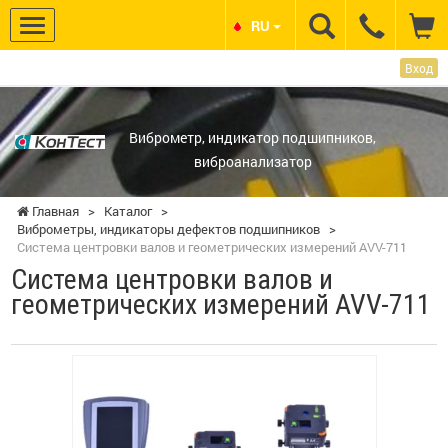
RU
Вход
НПП КОНТЕСТ
Виброметр, индикатор подшипников,
виброанализатор
Главная
>
Каталог
>
Виброметры, индикаторы дефектов подшипников
>
Система центровки валов и геометрических измерений AVV-711
Система центровки валов и
геометрических измерений AVV-711